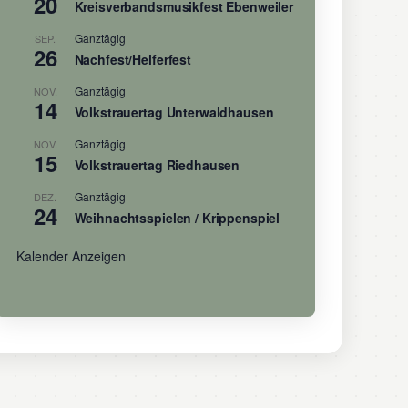
20
Kreisverbandsmusikfest Ebenweiler
Ganztägig
SEP.
26
Nachfest/Helferfest
Ganztägig
NOV.
14
Volkstrauertag Unterwaldhausen
Ganztägig
NOV.
15
Volkstrauertag Riedhausen
Ganztägig
DEZ.
24
Weihnachtsspielen / Krippenspiel
Kalender Anzeigen