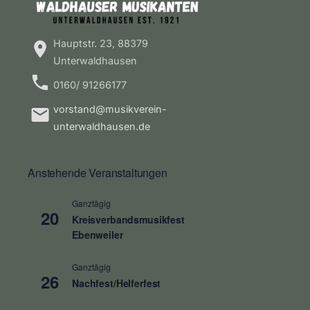
Hauptstr. 23, 88379
Unterwaldhausen
0160/ 91266177
vorstand@musikverein-
unterwaldhausen.de
Anstehende Veranstaltungen
Ganztägig
SEP.
20
Kreisverbandsmusikfest
Ebenweiler
Ganztägig
SEP.
26
Nachfest/Helferfest