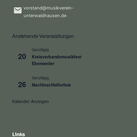
vorstand@musikverein-
unterwaldhausen.de
Anstehende Veranstaltungen
Ganztägig
SEP.
20
Kreisverbandsmusikfest
Ebenweiler
Ganztägig
SEP.
26
Nachfest/Helferfest
Kalender Anzeigen
Links