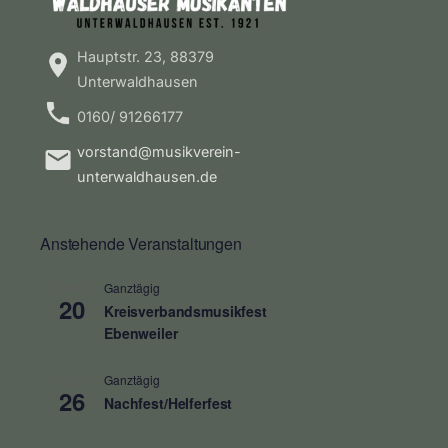
Hauptstr. 23, 88379
Unterwaldhausen
0160/ 91266177
vorstand@musikverein-
unterwaldhausen.de
Anstehende Veranstaltungen
Ganztägig
SEP.
20
Kreisverbandsmusikfest
Ebenweiler
Ganztägig
SEP.
26
Nachfest/Helferfest