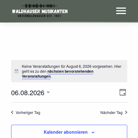
Keine Veranstaltungen für August 6, 2026 vorgesehen. Hier
geht es zu den
nächsten bevorstehenden
Veranstaltungen
.
06.08.2026
Ans
Vera
Tag
Ans
Datum
Nav
wählen.
Nav
Vorheriger Tag
Nächster Tag
Kalender abonnieren